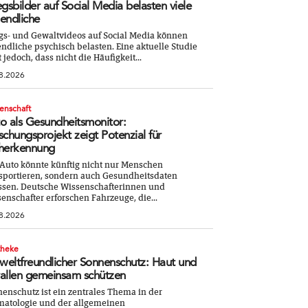
egsbilder auf Social Media belasten viele
endliche
gs- und Gewaltvideos auf Social Media können
ndliche psychisch belasten. Eine aktuelle Studie
t jedoch, dass nicht die Häufigkeit...
8.2026
enschaft
o als Gesundheitsmonitor:
schungsprojekt zeigt Potenzial für
herkennung
Auto könnte künftig nicht nur Menschen
sportieren, sondern auch Gesundheitsdaten
ssen. Deutsche Wissenschafterinnen und
enschafter erforschen Fahrzeuge, die...
8.2026
theke
eltfreundlicher Sonnenschutz: Haut und
allen gemeinsam schützen
enschutz ist ein zentrales Thema in der
atologie und der allgemeinen