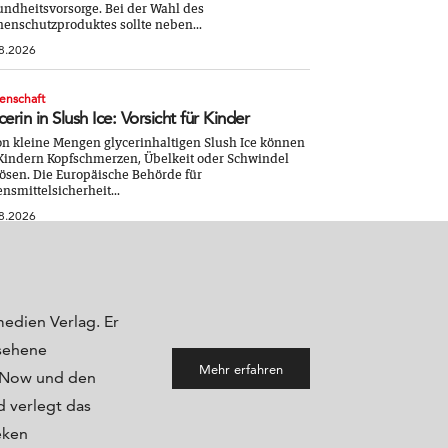
ndheitsvorsorge. Bei der Wahl des
enschutzproduktes sollte neben...
8.2026
enschaft
cerin in Slush Ice: Vorsicht für Kinder
n kleine Mengen glycerinhaltigen Slush Ice können
Kindern Kopfschmerzen, Übelkeit oder Schwindel
ösen. Die Europäische Behörde für
nsmittelsicherheit...
8.2026
medien Verlag. Er
sehene
Mehr erfahren
maNow und den
 verlegt das
eken