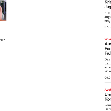
Kri
Jug
Krie
Juge
zeig
07.0
Wiss
eich
Aut
For
Frü
Das 
tran
erfa
Wiss
06.0
Apo
Umw
Kor
Sonn
Derm