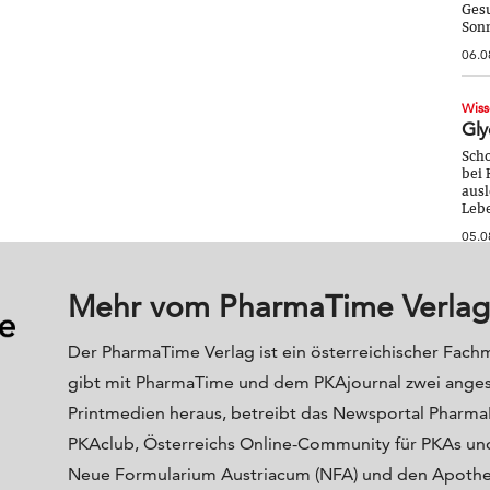
Gesu
Sonn
06.0
Wiss
Gly
Scho
bei 
ausl
Lebe
05.0
Mehr vom PharmaTime Verlag
Der PharmaTime Verlag ist ein österreichischer Fach
gibt mit PharmaTime und dem PKAjournal zwei ange
Printmedien heraus, betreibt das Newsportal Phar
PKAclub, Österreichs Online-Community für PKAs und
Neue Formularium Austriacum (NFA) und den Apoth