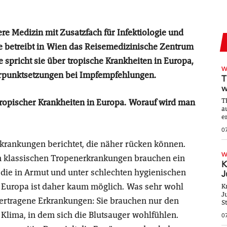
ere Medizin mit Zusatzfach für Infektiologie und
e betreibt in Wien das Reisemedizinische Zentrum
spricht sie über tropische Krankheiten in Europa,
W
rpunktsetzungen bei Impfempfehlungen.
T
w
T
tropischer Krankheiten in Europa. Worauf wird man
a
e
0
rkrankungen berichtet, die näher rücken können.
W
en klassischen Tropenerkrankungen brauchen ein
K
ie in Armut und unter schlechten hygienischen
J
 Europa ist daher kaum möglich. Was sehr wohl
K
J
rtragene Erkrankungen: Sie brauchen nur den
S
lima, in dem sich die Blutsauger wohlfühlen.
0