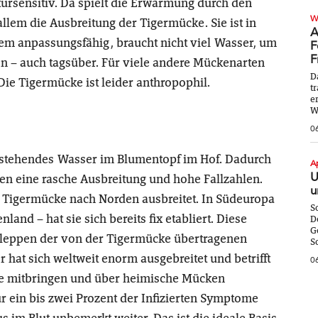
ursensitiv. Da spielt die Erwärmung durch den
W
llem die Ausbreitung der Tigermücke. Sie ist in
A
xtrem anpassungsfähig, braucht nicht viel Wasser, um
F
F
n – auch tagsüber. Für viele andere Mückenarten
D
Die Tigermücke ist leider anthropophil.
t
e
W
0
as stehendes Wasser im Blumentopf im Hof. Dadurch
A
U
hen eine rasche Ausbreitung und hohe Fallzahlen.
u
ie Tigermücke nach Norden ausbreitet. In Südeuropa
S
nland – hat sie sich bereits fix etabliert. Diese
D
G
hleppen der von der Tigermücke übertragenen
S
hat sich weltweit enorm ausgebreitet und betrifft
0
se mitbringen und über heimische Mücken
r ein bis zwei Prozent der Infizierten Symptome
us im Blut unbemerkt weiter. Das ist die ideale Basis