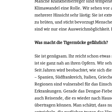
Manche Krankheitserreger sind temperat
Klimawandel eine Rolle. Wir sehen vor a
mehrerer Hinsicht sehr lästig: Sie ist e
zu brüten, und sticht bevorzugt Mensche
sind wir nur eine Ausweichmöglichkeit. 
Was macht die Tigermücke gefährlich?
Sie ist genügsam. Ihr reicht schon etw
ist sie ganz nah an ihren Opfern. Wir se
Seit Jahren wird beobachtet, wie sich d
– Spanien, Südfrankreich, Italien, Grieche
Regionen sind vulnerabel für das Einsc
Erkrankungen. Gerade das Dengue-Fieber 
auch Reisende, die es wieder nach Hau
übertragen können. Man schätzt, dass nu
entwickeln, die restlichen tragen das Vir