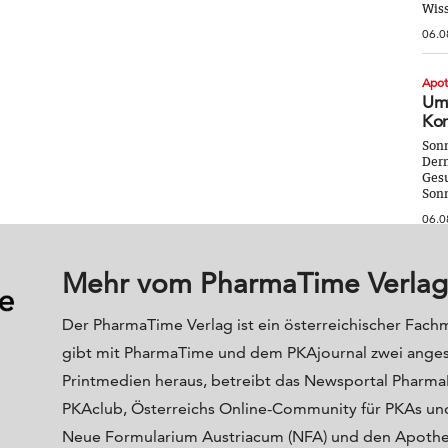
Wiss
06.0
Apo
Umw
Kor
Sonn
Derm
Gesu
Sonn
06.0
Mehr vom PharmaTime Verlag
Der PharmaTime Verlag ist ein österreichischer Fach
gibt mit PharmaTime und dem PKAjournal zwei ange
Printmedien heraus, betreibt das Newsportal Phar
PKAclub, Österreichs Online-Community für PKAs und
Neue Formularium Austriacum (NFA) und den Apoth