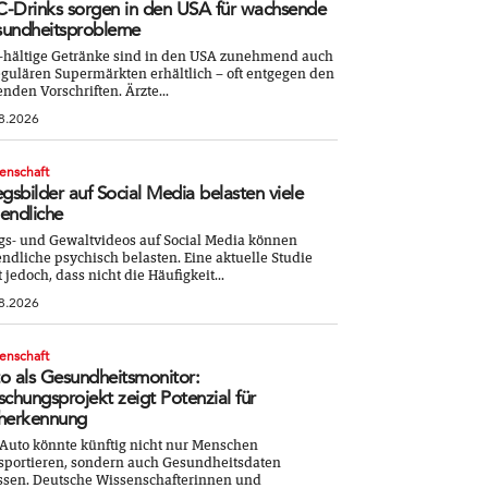
-Drinks sorgen in den USA für wachsende
undheitsprobleme
-hältige Getränke sind in den USA zunehmend auch
egulären Supermärkten erhältlich – oft entgegen den
enden Vorschriften. Ärzte...
8.2026
enschaft
egsbilder auf Social Media belasten viele
endliche
gs- und Gewaltvideos auf Social Media können
ndliche psychisch belasten. Eine aktuelle Studie
t jedoch, dass nicht die Häufigkeit...
8.2026
enschaft
o als Gesundheitsmonitor:
schungsprojekt zeigt Potenzial für
herkennung
Auto könnte künftig nicht nur Menschen
sportieren, sondern auch Gesundheitsdaten
ssen. Deutsche Wissenschafterinnen und