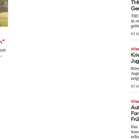
THC
Ges
THC
in r
gelt
07.0
n“
Wiss
 mit
Kri
..
Jug
Krie
Juge
zeig
07.0
Wiss
Aut
For
Frü
Das 
tran
erfa