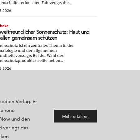
enschafter erforschen Fahrzeuge, die...
8.2026
theke
eltfreundlicher Sonnenschutz: Haut und
allen gemeinsam schützen
enschutz ist ein zentrales Thema in der
atologie und der allgemeinen
ndheitsvorsorge. Bei der Wahl des
enschutzproduktes sollte neben...
8.2026
medien Verlag. Er
sehene
Mehr erfahren
maNow und den
 verlegt das
eken