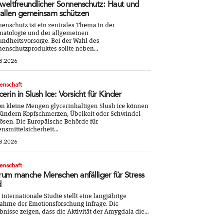
eltfreundlicher Sonnenschutz: Haut und
allen gemeinsam schützen
enschutz ist ein zentrales Thema in der
atologie und der allgemeinen
ndheitsvorsorge. Bei der Wahl des
enschutzproduktes sollte neben...
8.2026
enschaft
cerin in Slush Ice: Vorsicht für Kinder
n kleine Mengen glycerinhaltigen Slush Ice können
Kindern Kopfschmerzen, Übelkeit oder Schwindel
ösen. Die Europäische Behörde für
nsmittelsicherheit...
8.2026
enschaft
um manche Menschen anfälliger für Stress
d
 internationale Studie stellt eine langjährige
hme der Emotionsforschung infrage. Die
bnisse zeigen, dass die Aktivität der Amygdala die...