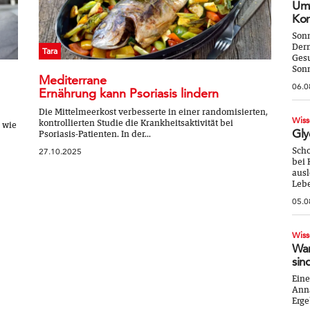
Umw
Kor
Sonn
Derm
Tara
Gesu
Sonn
Mediterrane
06.0
Ernährung kann Psoriasis lindern
Die Mittelmeerkost verbesserte in einer randomisierten,
Wiss
kontrollierten Studie die Krankheitsaktivität bei
 wie
Gly
Psoriasis-Patienten. In der...
Scho
27.10.2025
bei 
ausl
Lebe
05.0
Wiss
War
sin
Eine
Anna
Erge