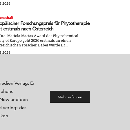
8.2026
enschaft
opäischer Forschungspreis für Phytotherapie
t erstmals nach Österreich
Dra. Mariola Macías Award der Phytochemical
ety of Europe geht 2026 erstmals an einen
rreichischen Forscher. Dabei wurde Dr....
8.2026
medien Verlag. Er
sehene
Mehr erfahren
maNow und den
 verlegt das
eken