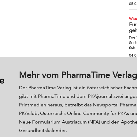
05.0
Wiss
Eur
geh
Der 
Soci
öste
04.0
Mehr vom PharmaTime Verlag
Der PharmaTime Verlag ist ein österreichischer Fach
gibt mit PharmaTime und dem PKAjournal zwei ange
Printmedien heraus, betreibt das Newsportal Phar
PKAclub, Österreichs Online-Community für PKAs und
Neue Formularium Austriacum (NFA) und den Apoth
Gesundheitskalender.