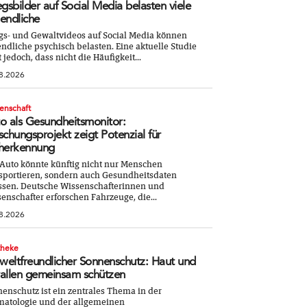
egsbilder auf Social Media belasten viele
endliche
gs- und Gewaltvideos auf Social Media können
ndliche psychisch belasten. Eine aktuelle Studie
t jedoch, dass nicht die Häufigkeit...
8.2026
enschaft
o als Gesundheitsmonitor:
schungsprojekt zeigt Potenzial für
herkennung
Auto könnte künftig nicht nur Menschen
sportieren, sondern auch Gesundheitsdaten
ssen. Deutsche Wissenschafterinnen und
enschafter erforschen Fahrzeuge, die...
8.2026
theke
eltfreundlicher Sonnenschutz: Haut und
allen gemeinsam schützen
enschutz ist ein zentrales Thema in der
atologie und der allgemeinen