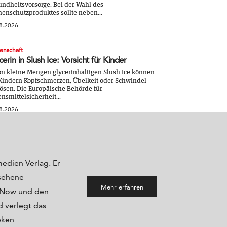
ndheitsvorsorge. Bei der Wahl des
enschutzproduktes sollte neben...
8.2026
enschaft
cerin in Slush Ice: Vorsicht für Kinder
n kleine Mengen glycerinhaltigen Slush Ice können
Kindern Kopfschmerzen, Übelkeit oder Schwindel
ösen. Die Europäische Behörde für
nsmittelsicherheit...
8.2026
medien Verlag. Er
sehene
Mehr erfahren
maNow und den
 verlegt das
eken