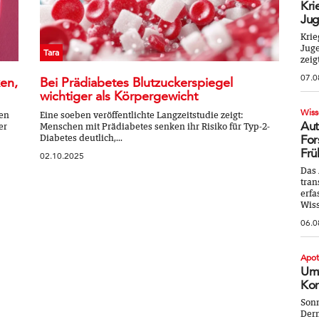
Kri
Jug
Krie
Juge
Tara
zeig
07.0
en,
Bei Prädiabetes Blutzuckerspiegel
wichtiger als Körpergewicht
Wiss
ien
Eine soeben veröffentlichte Langzeitstudie zeigt:
Aut
er
Menschen mit Prädiabetes senken ihr Risiko für Typ-2-
Diabetes deutlich,...
For
Frü
02.10.2025
Das 
tran
erfa
Wiss
06.0
Apo
Umw
Kor
Sonn
Derm