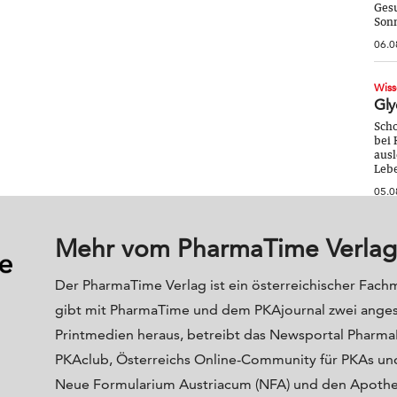
Gesu
Sonn
06.0
Wiss
Gly
Scho
bei 
ausl
Lebe
05.0
Mehr vom PharmaTime Verlag
Der PharmaTime Verlag ist ein österreichischer Fach
gibt mit PharmaTime und dem PKAjournal zwei ange
Printmedien heraus, betreibt das Newsportal Phar
PKAclub, Österreichs Online-Community für PKAs und
Neue Formularium Austriacum (NFA) und den Apoth