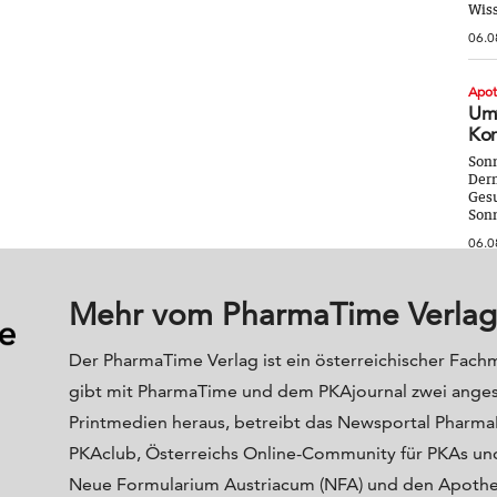
Wiss
06.0
Apo
Umw
Kor
Sonn
Derm
Gesu
Sonn
06.0
Mehr vom PharmaTime Verlag
Der PharmaTime Verlag ist ein österreichischer Fach
gibt mit PharmaTime und dem PKAjournal zwei ange
Printmedien heraus, betreibt das Newsportal Phar
PKAclub, Österreichs Online-Community für PKAs und
Neue Formularium Austriacum (NFA) und den Apoth