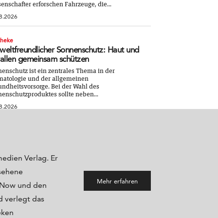
enschafter erforschen Fahrzeuge, die...
8.2026
theke
eltfreundlicher Sonnenschutz: Haut und
allen gemeinsam schützen
enschutz ist ein zentrales Thema in der
atologie und der allgemeinen
ndheitsvorsorge. Bei der Wahl des
enschutzproduktes sollte neben...
8.2026
medien Verlag. Er
sehene
Mehr erfahren
maNow und den
 verlegt das
eken