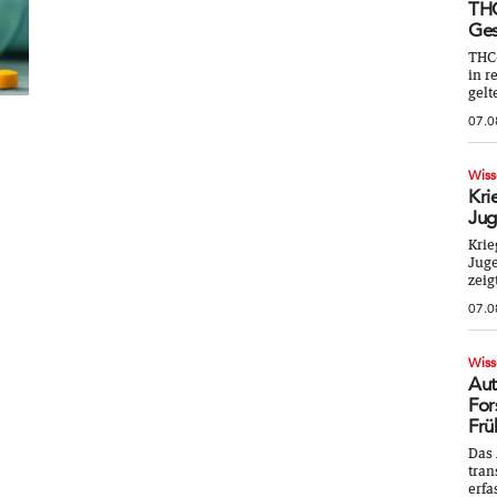
THC
Ges
THC
in r
gelt
07.0
Wiss
Kri
Jug
Krie
Juge
zeig
07.0
Wiss
Aut
For
Frü
Das 
tran
erfa