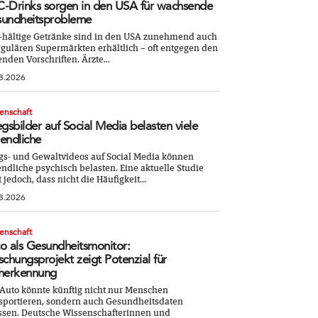
-Drinks sorgen in den USA für wachsende
undheitsprobleme
-hältige Getränke sind in den USA zunehmend auch
egulären Supermärkten erhältlich – oft entgegen den
enden Vorschriften. Ärzte...
8.2026
enschaft
egsbilder auf Social Media belasten viele
endliche
gs- und Gewaltvideos auf Social Media können
ndliche psychisch belasten. Eine aktuelle Studie
t jedoch, dass nicht die Häufigkeit...
8.2026
enschaft
o als Gesundheitsmonitor:
schungsprojekt zeigt Potenzial für
herkennung
Auto könnte künftig nicht nur Menschen
sportieren, sondern auch Gesundheitsdaten
ssen. Deutsche Wissenschafterinnen und