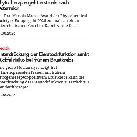
hytotherapie geht erstmals nach
sterreich
er Dra. Mariola Macías Award der Phytochemical
ociety of Europe geht 2026 erstmals an einen
sterreichischen Forscher. Dabei wurde Dr....
4.08.2026
edizin
nterdrückung der Eierstockfunktion senkt
ückfallrisiko bei frühem Brustkrebs
ine große Metaanalyse zeigt: Bei
rämenopausalen Frauen mit frühem
strogenrezeptor-positivem Brustkrebs kann die
nterdrückung der Eierstockfunktion zusätzlich zur
tandardtherapie...
4.08.2026