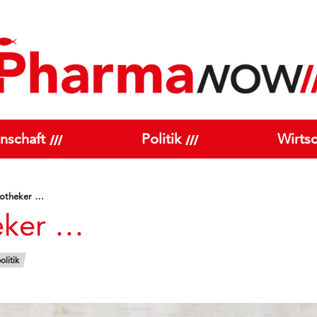
nschaft
Politik
Wirtsc
potheker …
eker …
litik