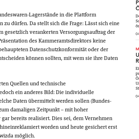
P
Ö
undeswaren-Lagerstände in die Plattform
D
S
u dürfen. Da stellt sich die Frage: Lässt sich eine
ö
m gesetzlich verankerten Versorgungsauftrag der
0
Präsentation des Kammeramtsdirektors keine
behaupteten Datenschutzkonformität oder der
M
U
ntscheiden können sollten, mit wem sie ihre Daten
R
E
p
Ö
ten Quellen und technische
U
S
edoch ein anderes Bild: Die individuelle
0
lche Daten übermittelt werden sollen (Bundes-
 zum damaligen Zeitpunkt – mit hoher
gar bereits realisiert. Dies sei, dem Vernehmen
 hineinreklamiert worden und heute gesichert erst
wizda möglich.