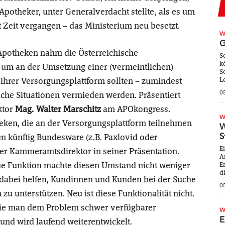
Apotheker, unter Generalverdacht stellte, als es um
t Zeit vergangen – das Ministerium neu besetzt.
W
G
Apotheken nahm die Österreichische
S
k
um an der Umsetzung einer (vermeintlichen)
S
 ihrer Versorgungsplattform sollten – zumindest
L
0
iche Situationen vermieden werden. Präsentiert
ktor
Mag. Walter Marschitz
am APOkongress.
W
heken, die an der Versorgungsplattform teilnehmen
W
S
ten künftig Bundesware (z.B. Paxlovid oder
E
er Kammeramtsdirektor in seiner Präsentation.
A
iche Funktion machte diesen Umstand nicht weniger
E
di
dabei helfen, Kundinnen und Kunden bei der Suche
0
 unterstützen. Neu ist diese Funktionalität nicht.
 wie man dem Problem schwer verfügbarer
W
E
und wird laufend weiterentwickelt.