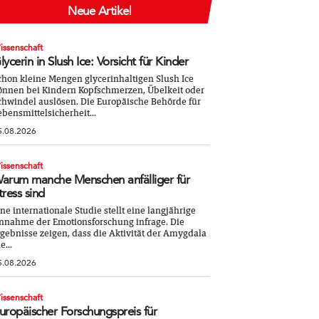
Neue Artikel
issenschaft
lycerin in Slush Ice: Vorsicht für Kinder
chon kleine Mengen glycerinhaltigen Slush Ice
önnen bei Kindern Kopfschmerzen, Übelkeit oder
chwindel auslösen. Die Europäische Behörde für
ebensmittelsicherheit...
5.08.2026
issenschaft
arum manche Menschen anfälliger für
tress sind
ine internationale Studie stellt eine langjährige
nnahme der Emotionsforschung infrage. Die
rgebnisse zeigen, dass die Aktivität der Amygdala
e...
5.08.2026
issenschaft
uropäischer Forschungspreis für