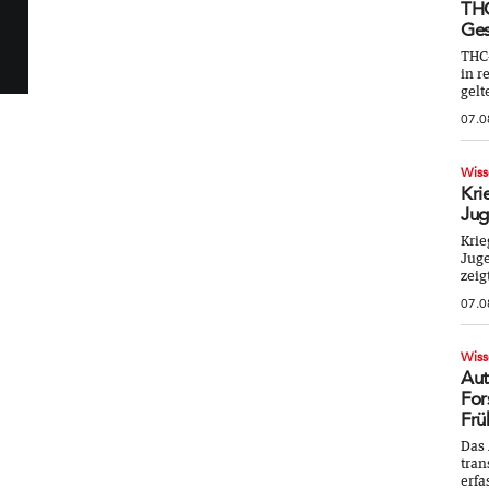
THC
Ges
THC
in r
gelt
07.0
Wiss
Kri
Jug
Krie
Juge
zeig
07.0
Wiss
Aut
For
Frü
Das 
tran
erfa