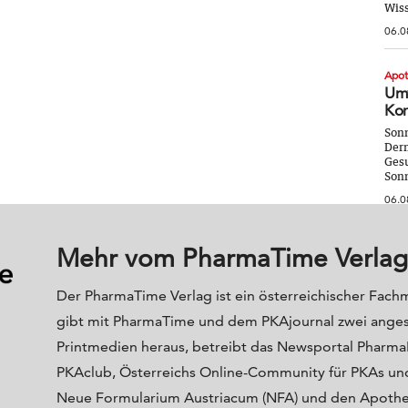
Wiss
06.0
Apo
Umw
Kor
Sonn
Derm
Gesu
Sonn
06.0
Mehr vom PharmaTime Verlag
Der PharmaTime Verlag ist ein österreichischer Fach
gibt mit PharmaTime und dem PKAjournal zwei ange
Printmedien heraus, betreibt das Newsportal Phar
PKAclub, Österreichs Online-Community für PKAs und
Neue Formularium Austriacum (NFA) und den Apoth