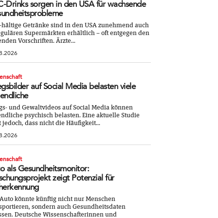
-Drinks sorgen in den USA für wachsende
undheitsprobleme
-hältige Getränke sind in den USA zunehmend auch
egulären Supermärkten erhältlich – oft entgegen den
enden Vorschriften. Ärzte...
8.2026
enschaft
egsbilder auf Social Media belasten viele
endliche
gs- und Gewaltvideos auf Social Media können
ndliche psychisch belasten. Eine aktuelle Studie
t jedoch, dass nicht die Häufigkeit...
8.2026
enschaft
o als Gesundheitsmonitor:
schungsprojekt zeigt Potenzial für
herkennung
Auto könnte künftig nicht nur Menschen
sportieren, sondern auch Gesundheitsdaten
ssen. Deutsche Wissenschafterinnen und