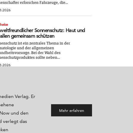
enschafter erforschen Fahrzeuge, die...
8.2026
theke
eltfreundlicher Sonnenschutz: Haut und
allen gemeinsam schützen
enschutz ist ein zentrales Thema in der
atologie und der allgemeinen
ndheitsvorsorge. Bei der Wahl des
enschutzproduktes sollte neben...
8.2026
medien Verlag. Er
sehene
Mehr erfahren
maNow und den
 verlegt das
eken