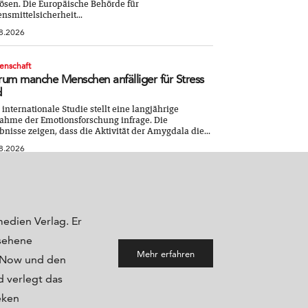
ösen. Die Europäische Behörde für
nsmittelsicherheit...
8.2026
enschaft
um manche Menschen anfälliger für Stress
d
 internationale Studie stellt eine langjährige
hme der Emotionsforschung infrage. Die
bnisse zeigen, dass die Aktivität der Amygdala die...
8.2026
medien Verlag. Er
sehene
Mehr erfahren
maNow und den
 verlegt das
eken