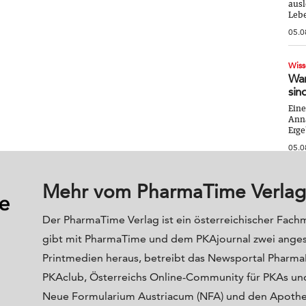
ausl
Lebe
05.0
Wiss
War
sin
Eine
Anna
Erge
05.0
Mehr vom PharmaTime Verlag
Der PharmaTime Verlag ist ein österreichischer Fach
gibt mit PharmaTime und dem PKAjournal zwei ange
Printmedien heraus, betreibt das Newsportal Phar
PKAclub, Österreichs Online-Community für PKAs und
Neue Formularium Austriacum (NFA) und den Apoth