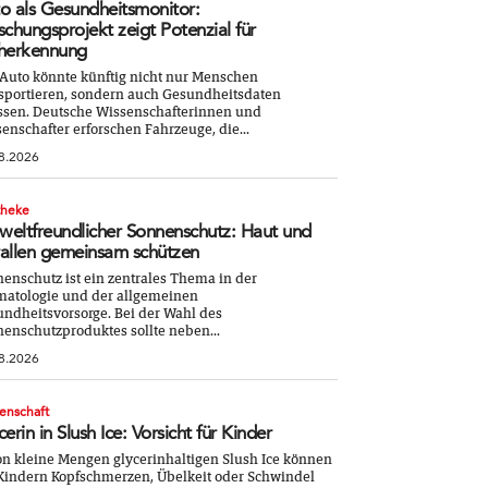
o als Gesundheitsmonitor:
schungsprojekt zeigt Potenzial für
herkennung
Auto könnte künftig nicht nur Menschen
sportieren, sondern auch Gesundheitsdaten
ssen. Deutsche Wissenschafterinnen und
enschafter erforschen Fahrzeuge, die...
8.2026
theke
eltfreundlicher Sonnenschutz: Haut und
allen gemeinsam schützen
enschutz ist ein zentrales Thema in der
atologie und der allgemeinen
ndheitsvorsorge. Bei der Wahl des
enschutzproduktes sollte neben...
8.2026
enschaft
cerin in Slush Ice: Vorsicht für Kinder
n kleine Mengen glycerinhaltigen Slush Ice können
Kindern Kopfschmerzen, Übelkeit oder Schwindel