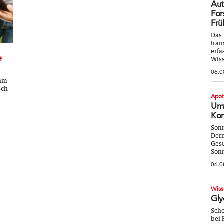
Aut
For
Frü
Das 
tran
erfa
e
Wiss
06.0
 am
sch
Apo
Umw
Kor
Sonn
Derm
Gesu
Sonn
06.0
Wiss
Gly
Scho
bei 