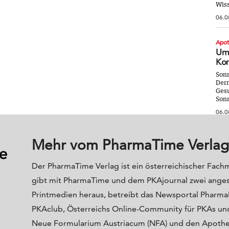
Wiss
06.0
Apo
Umw
Kor
Sonn
Derm
Gesu
Sonn
06.0
Mehr vom PharmaTime Verlag
Der PharmaTime Verlag ist ein österreichischer Fach
gibt mit PharmaTime und dem PKAjournal zwei ange
Printmedien heraus, betreibt das Newsportal Phar
PKAclub, Österreichs Online-Community für PKAs und
Neue Formularium Austriacum (NFA) und den Apoth