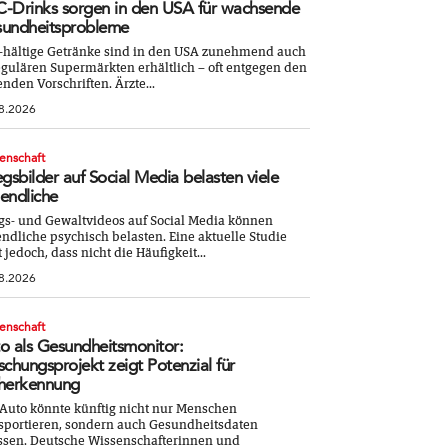
-Drinks sorgen in den USA für wachsende
undheitsprobleme
-hältige Getränke sind in den USA zunehmend auch
egulären Supermärkten erhältlich – oft entgegen den
enden Vorschriften. Ärzte...
8.2026
enschaft
egsbilder auf Social Media belasten viele
endliche
gs- und Gewaltvideos auf Social Media können
ndliche psychisch belasten. Eine aktuelle Studie
t jedoch, dass nicht die Häufigkeit...
8.2026
enschaft
o als Gesundheitsmonitor:
schungsprojekt zeigt Potenzial für
herkennung
Auto könnte künftig nicht nur Menschen
sportieren, sondern auch Gesundheitsdaten
ssen. Deutsche Wissenschafterinnen und