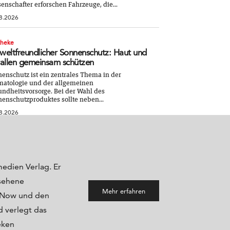
enschafter erforschen Fahrzeuge, die...
8.2026
theke
eltfreundlicher Sonnenschutz: Haut und
allen gemeinsam schützen
enschutz ist ein zentrales Thema in der
atologie und der allgemeinen
ndheitsvorsorge. Bei der Wahl des
enschutzproduktes sollte neben...
8.2026
medien Verlag. Er
sehene
Mehr erfahren
maNow und den
 verlegt das
eken