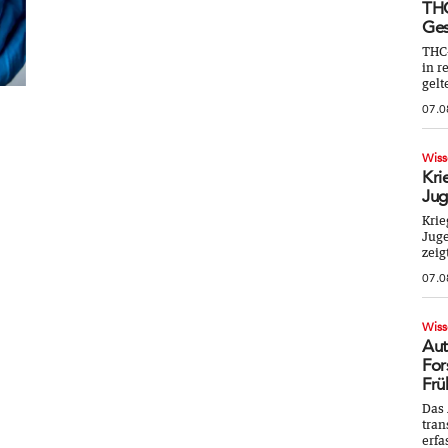
THC
Ges
THC
in r
gelt
07.0
Wiss
Kri
Jug
Krie
Juge
zeig
07.0
Wiss
Aut
For
Frü
Das 
tran
erfa