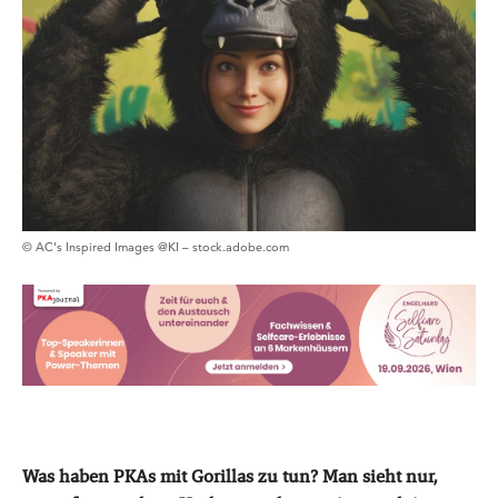
© AC's Inspired Images @KI – stock.adobe.com
Was haben PKAs mit Gorillas zu tun? Man sieht nur,