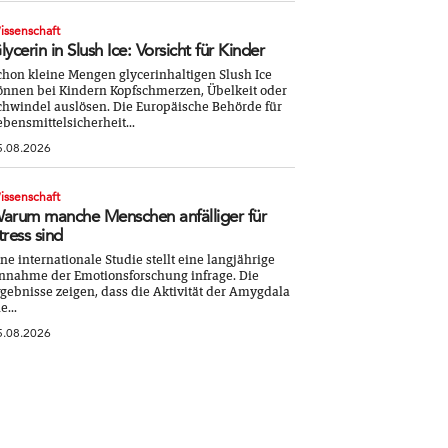
issenschaft
lycerin in Slush Ice: Vorsicht für Kinder
chon kleine Mengen glycerinhaltigen Slush Ice
önnen bei Kindern Kopfschmerzen, Übelkeit oder
chwindel auslösen. Die Europäische Behörde für
ebensmittelsicherheit...
5.08.2026
issenschaft
arum manche Menschen anfälliger für
tress sind
ine internationale Studie stellt eine langjährige
nnahme der Emotionsforschung infrage. Die
rgebnisse zeigen, dass die Aktivität der Amygdala
e...
5.08.2026