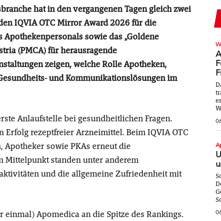
branche hat in den vergangenen Tagen gleich zwei
en IQVIA OTC Mirror Award 2026 für die
des Apothekenpersonals sowie das „Goldene
W
stria (PMCA) für herausragende
A
F
staltungen zeigen, welche Rolle Apotheken,
F
ve Gesundheits- und Kommunikationslösungen im
D
t
e
W
rste Anlaufstelle bei gesundheitlichen Fragen.
0
en Erfolg rezeptfreier Arzneimittel. Beim IQVIA OTC
, Apotheker sowie PKAs erneut die
A
U
m Mittelpunkt standen unter anderem
u
aktivitäten und die allgemeine Zufriedenheit mit
S
D
G
S
0
r einmal) Apomedica an die Spitze des Rankings.