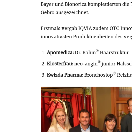
Bayer und Bionorica komplettierten die T
Gebro ausgezeichnet.
Erstmals vergab IQVIA zudem OTC Innova
innovativsten Produktneuheiten des ver
®
Apomedica:
Dr. Böhm
Haarstruktur
®
Klosterfrau:
neo-angin
junior Halss
®
Kwizda Pharma:
Bronchostop
Reizhu