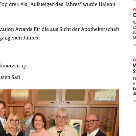
op drei. Als „Aufsteiger des Jahres“ wurde Haleon-
W
G
S
k
tion Awards für die aus Sicht der Apothekerschaft
S
gangenen Jahres:
L
0
W
chmerzsirup
W
S
sten Saft
E
A
E
di
0