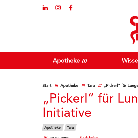
Apotheke
Wisse
Start
Apotheke
Tara
„Pickerl“ für Lung
„Pickerl“ für Lu
Initiative
Apotheke
Tara