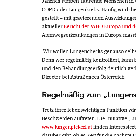
Jährlich sterben Tausende Menschen in
COPD oder Lungenkrebs. Häufig wird die
gestellt – mit gravierenden Auswirkungen
aktueller
Bericht der WHO Europa und de
Atemwegserkrankungen in Europa massiv 
„Wir wollen Lungenchecks genauso selbs
Denn wer regelmäßig kontrolliert, kann 
und den Behandlungserfolg deutlich verb
Director bei AstraZeneca Österreich.
Regelmäßig zum „Lungens
Trotz ihrer lebenswichtigen Funktion wir
Beschwerden auftreten. Die Initiative „L
www.lungenpickerl.at
finden Interessier
darüber gibt, ob es Zeit für die nächste