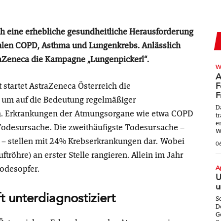
ch eine erhebliche gesundheitliche Herausforderung
hlen COPD, Asthma und Lungenkrebs. Anlässlich
raZeneca die Kampagne „Lungenpickerl“.
W
A
startet AstraZeneca Österreich die
F
F
 um auf die Bedeutung regelmäßiger
D
. Erkrankungen der Atmungsorgane wie etwa COPD
t
e
n Todesursache. Die zweithäufigste Todesursache –
W
 – stellen mit 24% Krebserkrankungen dar. Wobei
0
tröhre) an erster Stelle rangieren. Allein im Jahr
Todesopfer.
A
U
u
unterdiagnostiziert
S
D
G