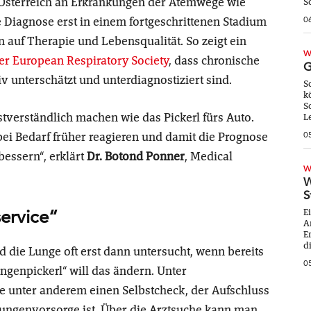
 Österreich an Erkrankungen der Atemwege wie
S
 Diagnose erst in einem fortgeschrittenen Stadium
0
 auf Therapie und Lebensqualität. So zeigt ein
W
r European Respiratory Society
, dass chronische
G
unterschätzt und unterdiagnostiziert sind.
S
k
S
tverständlich machen wie das Pickerl fürs Auto.
L
bei Bedarf früher reagieren und damit die Prognose
0
essern“, erklärt
Dr. Botond Ponner
, Medical
W
W
S
ervice“
E
A
E
di
d die Lunge oft erst dann untersucht, wenn bereits
0
ungenpickerl“ will das ändern. Unter
te unter anderem einen Selbstcheck, der Aufschluss
 Lungenvorsorge ist. Über die Arztsuche kann man