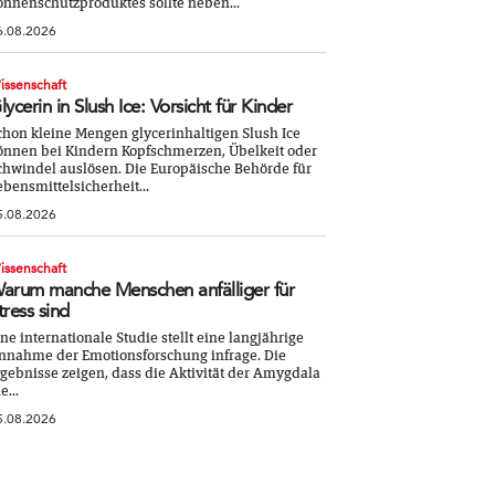
onnenschutzproduktes sollte neben...
6.08.2026
issenschaft
lycerin in Slush Ice: Vorsicht für Kinder
chon kleine Mengen glycerinhaltigen Slush Ice
önnen bei Kindern Kopfschmerzen, Übelkeit oder
chwindel auslösen. Die Europäische Behörde für
ebensmittelsicherheit...
5.08.2026
issenschaft
arum manche Menschen anfälliger für
tress sind
ine internationale Studie stellt eine langjährige
nnahme der Emotionsforschung infrage. Die
rgebnisse zeigen, dass die Aktivität der Amygdala
e...
5.08.2026