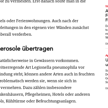
e zu vermeiden. Erst danach sollte man in die
W
A
F
F
otels oder Ferienwohnungen. Auch nach der
D
rleitungen in den eigenen vier Wänden zunächst
t
berall verderben.
e
W
0
erosole übertragen
A
U
 natürlicherweise in Gewässern vorkommen.
u
eitserregende Art Legionella pneumophila vor
S
ndung steht, können andere Arten auch in feuchten
D
G
blematisch werden sie, wenn sie sich in
S
 vermehren. Dazu zählen insbesondere
0
kenhäusern, Pflegeheimen, Hotels oder anderen
ls, Kühltürme oder Befeuchtungsanlagen.