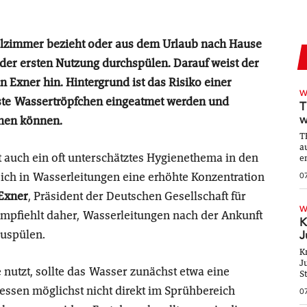
elzimmer bezieht oder aus dem Urlaub nach Hause
 der ersten Nutzung durchspülen. Darauf weist der
n Exner hin. Hintergrund ist das Risiko einer
W
inste Wassertröpfchen eingeatmet werden und
T
w
hen können.
T
a
t auch ein oft unterschätztes Hygienethema in den
e
ich in Wasserleitungen eine erhöhte Konzentration
0
 Exner
, Präsident der Deutschen Gesellschaft für
W
pfiehlt daher, Wasserleitungen nach der Ankunft
K
zuspülen.
J
K
J
 nutzt, sollte das Wasser zunächst etwa eine
S
essen möglichst nicht direkt im Sprühbereich
0