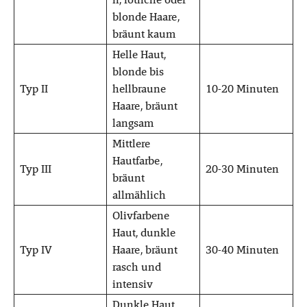
blonde Haare,
bräunt kaum
Helle Haut,
blonde bis
Typ II
hellbraune
10-20 Minuten
Haare, bräunt
langsam
Mittlere
Hautfarbe,
Typ III
20-30 Minuten
bräunt
allmählich
Olivfarbene
Haut, dunkle
Typ IV
Haare, bräunt
30-40 Minuten
rasch und
intensiv
Dunkle Haut,