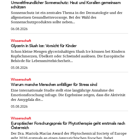
Umweltfreundlicher Sonnenschutz: Haut und Korallen gemeinsam
schützen
Sonnenschutz ist ein zentrales Thema in der Dermatologie und der
allgemeinen Gesundheitsvorsorge. Bei der Wahl des
Sonnenschutzproduktes sollte neben...
06.08.2026
Wissenschaft
Glycerin in Slush Ice: Vorsicht für Kinder
Schon kleine Mengen glycerinhaltigen Slush Ice können bei Kindern
Kopfschmerzen, Übelkeit oder Schwindel auslösen. Die Europäische
Behörde für Lebensmittelsicherheit...
05.08.2026
Wissenschaft
Warum manche Menschen anfälliger für Stress sind
Eine internationale Studie stellt eine langjährige Annahme der
Emotionsforschung infrage. Die Ergebnisse zeigen, dass die Aktivität
der Amygdala die...
05.08.2026
Wissenschaft
Europäischer Forschungspreis für Phytotherapie geht erstmals nach
Österreich
Der Dra. Mariola Macías Award der Phytochemical Society of Europe
geht 2026 erstmals an einen österreichischen Forscher. Dabei