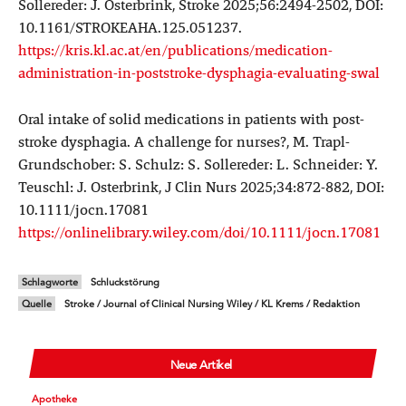
Sollereder: J. Osterbrink, Stroke 2025;56:2494-2502, DOI:
10.1161/STROKEAHA.125.051237.
https://kris.kl.ac.at/en/publications/medication-
administration-in-poststroke-dysphagia-evaluating-swal
Oral intake of solid medications in patients with post-
stroke dysphagia. A challenge for nurses?, M. Trapl-
Grundschober: S. Schulz: S. Sollereder: L. Schneider: Y.
Teuschl: J. Osterbrink, J Clin Nurs 2025;34:872-882, DOI:
10.1111/jocn.17081
https://onlinelibrary.wiley.com/doi/10.1111/jocn.17081
Schlagworte
Schluckstörung
Quelle
Stroke / Journal of Clinical Nursing Wiley / KL Krems / Redaktion
Neue Artikel
Apotheke