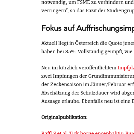
notwendig, um FSME zu verhindern und 
verringern“,
so das Fazit der Studiengru
Fokus auf Auffrischungsi
Aktuell liegt in Österreich die Quote je
haben bei 85%. Vollständig geimpft, wie
Neu im kürzlich veröffentlichtem
Impfpl
zwei Impfungen der Grundimmunisierung
der Zeckensaison im Jänner/Februar erf
Abschätzung der Schutzdauer wird abgera
Aussage erlaube. Ebenfalls neu ist ein
Originalpublikation:
Raffl S et al. Tick-borne encephalitis: B