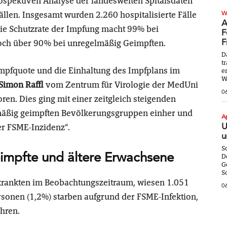
rospektiven Analyse der
landesweiten Spitalsdaten
ällen. Insgesamt wurden 2.260 hospitalisierte Fälle
W
A
die Schutzrate der Impfung macht 99%
bei
F
F
och über 90% bei unregelmäßig Geimpften.
D
t
Impfquote und die Einhaltung des Impfplans im
e
W
Simon Raffl
vom Zentrum für Virologie der MedUni
0
en. Dies ging mit einer zeitgleich steigenden
lmäßig geimpften Bevölkerungsgruppen einher und
A
U
er FSME-Inzidenz“.
u
S
impfte und ältere Erwachsene
D
G
S
krankten im Beobachtungszeitraum, wiesen 1.051
0
rsonen (1,2%) starben aufgrund der FSME-Infektion,
ahren.