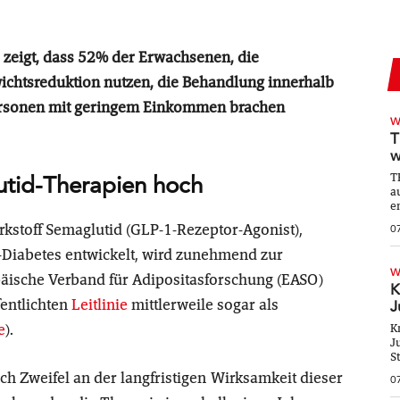
 zeigt, dass 52% der Erwachsenen, die
chtsreduktion nutzen, die Behandlung innerhalb
Personen mit geringem Einkommen brachen
W
T
w
T
tid-Therapien hoch
a
e
kstoff Semaglutid (GLP-1-Rezeptor-Agonist),
0
Diabetes entwickelt, wird zunehmend zur
W
päische Verband für Adipositasforschung (EASO)
K
fentlichten
Leitlinie
mittlerweile sogar als
J
e
).
K
J
S
ch Zweifel an der langfristigen Wirksamkeit dieser
0