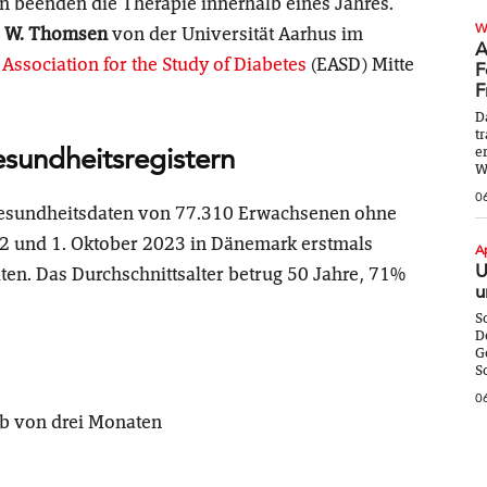
en beenden die Therapie innerhalb eines Jahres.
W
 W. Thomsen
von der Universität Aarhus im
A
ssociation for the Study of Diabetes
(EASD) Mitte
F
F
D
t
sundheitsregistern
e
W
0
 Gesundheitsdaten von 77.310 Erwachsenen ohne
22 und 1. Oktober 2023 in Dänemark erstmals
A
U
ten. Das Durchschnittsalter betrug 50 Jahre, 71%
u
S
D
G
S
0
lb von drei Monaten