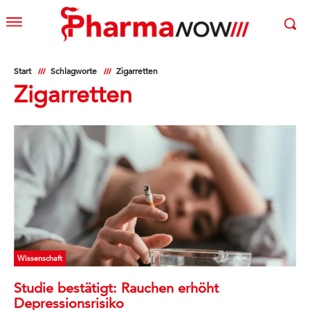
Start
Schlagworte
Zigarretten
Zigarretten
Wissenschaft
Studie bestätigt: Rauchen erhöht
Depressionsrisiko