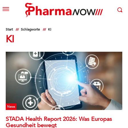
Start
Schlagworte
KI
KI
News
STADA Health Report 2026: Was Europas
Gesundheit bewegt