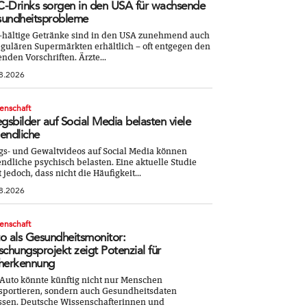
-Drinks sorgen in den USA für wachsende
undheitsprobleme
-hältige Getränke sind in den USA zunehmend auch
egulären Supermärkten erhältlich – oft entgegen den
enden Vorschriften. Ärzte...
8.2026
enschaft
egsbilder auf Social Media belasten viele
endliche
gs- und Gewaltvideos auf Social Media können
ndliche psychisch belasten. Eine aktuelle Studie
t jedoch, dass nicht die Häufigkeit...
8.2026
enschaft
o als Gesundheitsmonitor:
schungsprojekt zeigt Potenzial für
herkennung
Auto könnte künftig nicht nur Menschen
sportieren, sondern auch Gesundheitsdaten
ssen. Deutsche Wissenschafterinnen und