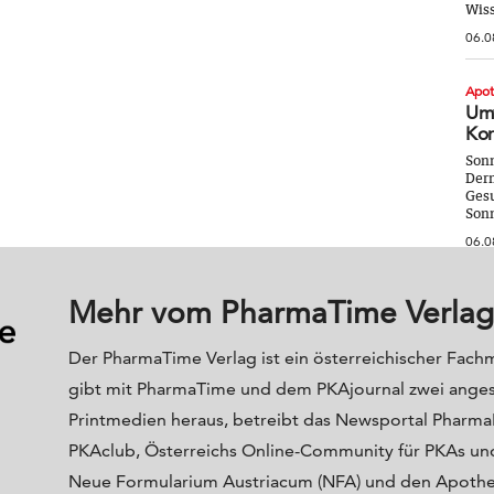
Wiss
06.0
Apo
Umw
Kor
Sonn
Derm
Gesu
Sonn
06.0
Mehr vom PharmaTime Verlag
Der PharmaTime Verlag ist ein österreichischer Fach
gibt mit PharmaTime und dem PKAjournal zwei ange
Printmedien heraus, betreibt das Newsportal Phar
PKAclub, Österreichs Online-Community für PKAs und
Neue Formularium Austriacum (NFA) und den Apoth