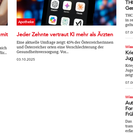
THC
Ges
THC
in r
Apotheke
gelt
07.0
 mit
Jeder Zehnte vertraut KI mehr als Ärzten
Eine aktuelle Umfrage zeigt: 45% der Österreicherinnen
und Österreicher orten eine Verschlechterung der
Wiss
sich
Gesundheitsversorgung. Vor...
Kri
r...
Jug
03.10.2025
Krie
Juge
zeig
07.0
Wiss
Aut
For
Frü
Das 
tran
erfa