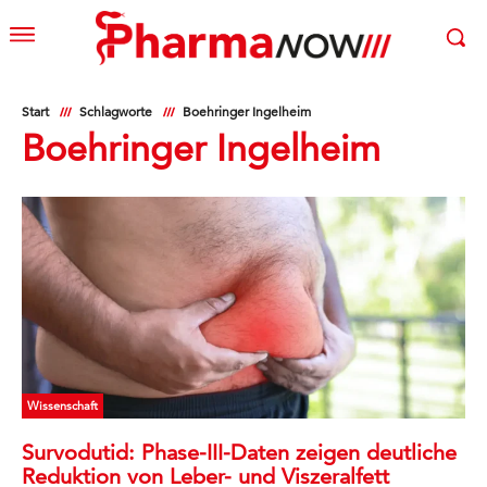
Start
Schlagworte
Boehringer Ingelheim
Boehringer Ingelheim
Wissenschaft
Survodutid: Phase-III-Daten zeigen deutliche
Reduktion von Leber- und Viszeralfett