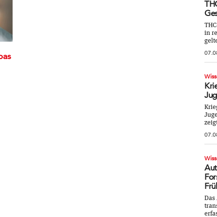
THC
Ges
THC
in r
gelt
07.0
pas
Wiss
Kri
Jug
Krie
Juge
zeig
07.0
Wiss
Aut
For
Frü
Das 
tran
erfa