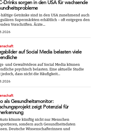
-Drinks sorgen in den USA für wachsende
undheitsprobleme
-hältige Getränke sind in den USA zunehmend auch
egulären Supermärkten erhältlich – oft entgegen den
enden Vorschriften. Ärzte...
8.2026
enschaft
egsbilder auf Social Media belasten viele
endliche
gs- und Gewaltvideos auf Social Media können
ndliche psychisch belasten. Eine aktuelle Studie
t jedoch, dass nicht die Häufigkeit...
8.2026
enschaft
o als Gesundheitsmonitor:
schungsprojekt zeigt Potenzial für
herkennung
Auto könnte künftig nicht nur Menschen
sportieren, sondern auch Gesundheitsdaten
ssen. Deutsche Wissenschafterinnen und