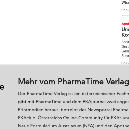
Wiss
06.0
Apo
Umw
Kor
Sonn
Derm
Gesu
Sonn
06.0
Mehr vom PharmaTime Verlag
Der PharmaTime Verlag ist ein österreichischer Fach
gibt mit PharmaTime und dem PKAjournal zwei ange
Printmedien heraus, betreibt das Newsportal Phar
PKAclub, Österreichs Online-Community für PKAs und
Neue Formularium Austriacum (NFA) und den Apoth