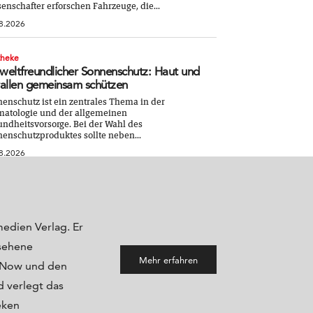
enschafter erforschen Fahrzeuge, die...
8.2026
theke
eltfreundlicher Sonnenschutz: Haut und
allen gemeinsam schützen
enschutz ist ein zentrales Thema in der
atologie und der allgemeinen
ndheitsvorsorge. Bei der Wahl des
enschutzproduktes sollte neben...
8.2026
medien Verlag. Er
sehene
Mehr erfahren
maNow und den
 verlegt das
eken